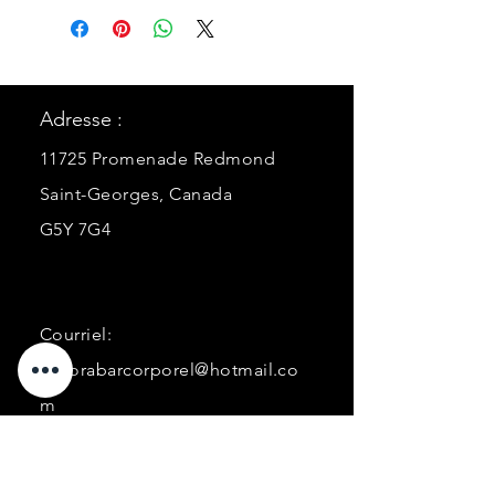
Adresse :
11725 Promenade Redmond
Saint-Georges, Canada
G5Y 7G4
Courriel:
ancorabarcorporel@hotmail.co
m
Téléphone:
+1 (418) 227-0448