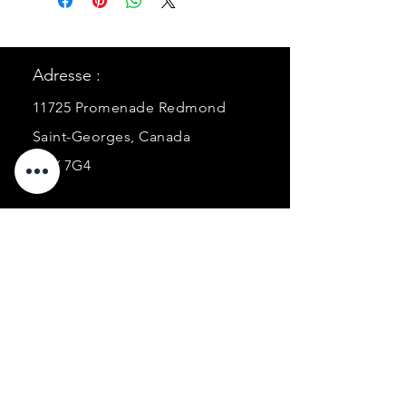
Adresse :
11725 Promenade Redmond
Saint-Georges, Canada
G5Y 7G4
Courriel:
ancorabarcorporel@hotmail.co
m
Téléphone:
+1 (418) 227-0448