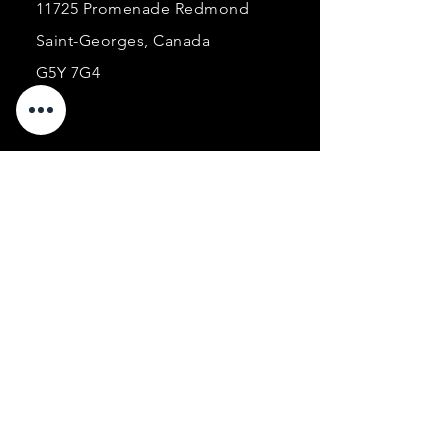
11725 Promenade Redmond
Saint-Georges, Canada
G5Y 7G4
Courriel:
ancorabarcorporel@hotmail.co
m
Téléphone:
+1 (418) 227-0448
Heures
d'ouverture :
Lundi : 9h à 16h