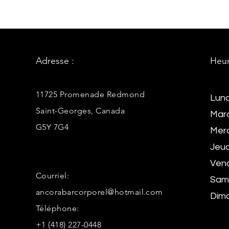
Adresse :
Heur
11725 Promenade Redmond
Lund
Saint-Georges, Canada
Mard
G5Y 7G4
Merc
Jeud
Vend
Courriel:
Same
ancorabarcorporel@hotmail.com
Dima
Téléphone:
+1 (418) 227-0448