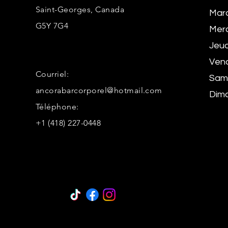
Saint-Georges, Canada
Mard
G5Y 7G4
Merc
Jeud
Vend
Courriel:
Same
ancorabarcorporel@hotmail.com
Dima
Téléphone:
+1 (418) 227-0448