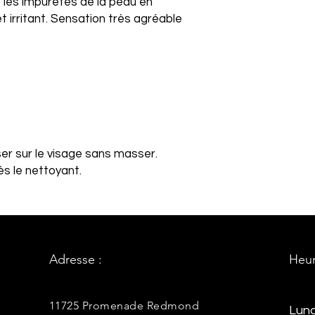
ine les impuretés de la peau en
 irritant. Sensation très agréable
ser sur le visage sans masser.
rès le nettoyant.
Adresse :
Heur
11725 Promenade Redmond
Lund