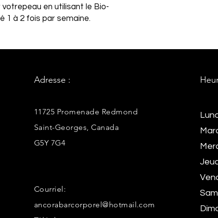
votrepeau en utilisant le Bio-
1 à 2 fois par semaine.
Adresse :
Heur
11725 Promenade Redmond
Lund
Saint-Georges, Canada
Mard
G5Y 7G4
Merc
Jeud
Vend
Courriel:
Same
ancorabarcorporel@hotmail.com
Dima