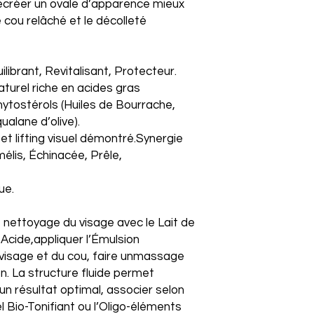
recréer un ovale d’apparence mieux
e cou relâché et le décolleté
ibrant, Revitalisant, Protecteur.
aturel riche en acides gras
ytostérols (Huiles de Bourrache,
alane d’olive).
t lifting visuel démontré.Synergie
élis, Échinacée, Prêle,
ue.
le nettoyage du visage avec le Lait de
Acide,appliquer l’Émulsion
 visage et du cou, faire unmassage
n. La structure fluide permet
un résultat optimal, associer selon
l Bio-Tonifiant ou l’Oligo-éléments