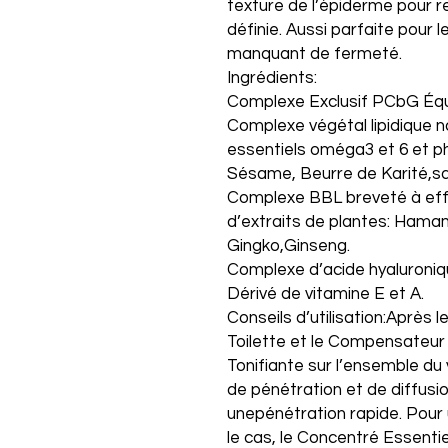
texture de l’épiderme pour 
définie. Aussi parfaite pour l
manquant de fermeté.
Ingrédients:
Complexe Exclusif PCbG Équil
Complexe végétal lipidique n
essentiels oméga3 et 6 et ph
Sésame, Beurre de Karité,squ
Complexe BBL breveté à effe
d’extraits de plantes: Hamam
Gingko,Ginseng.
Complexe d’acide hyaluroniq
Dérivé de vitamine E et A.
Conseils d’utilisation:Après 
Toilette et le Compensateur 
Tonifiante sur l’ensemble du
de pénétration et de diffusio
unepénétration rapide. Pour 
le cas, le Concentré Essentie