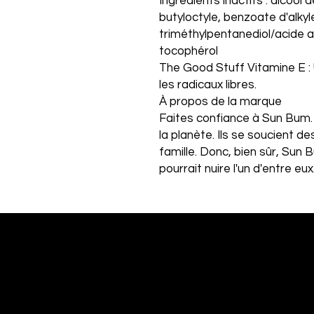
Ingrédients inactifs : alcool d
butyloctyle, benzoate d'alky
triméthylpentanediol/acide a
tocophérol
The Good Stuff Vitamine E : 
les radicaux libres.
À propos de la marque
Faites confiance à Sun Bum.
la planète. Ils se soucient de
famille. Donc, bien sûr, Sun B
pourrait nuire l'un d'entre eux