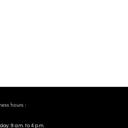
ness hours :
ay: 9 a.m. to 4 p.m.