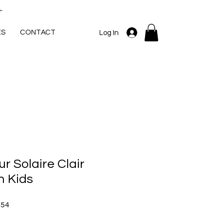
+
ES
CONTACT
Log In
r Solaire Clair
m Kids
Sale
.54
Price