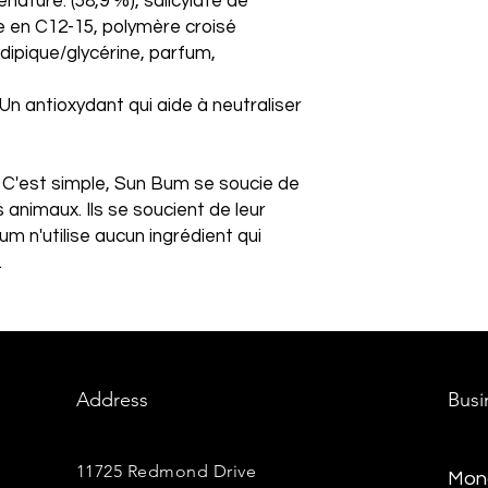
énaturé. (58,9 %), salicylate de
le en C12-15, polymère croisé
dipique/glycérine, parfum,
Un antioxydant qui aide à neutraliser
 C'est simple, Sun Bum se soucie de
s animaux. Ils se soucient de leur
um n'utilise aucun ingrédient qui
.
Address
Busi
11725 Redmond Drive
Mond