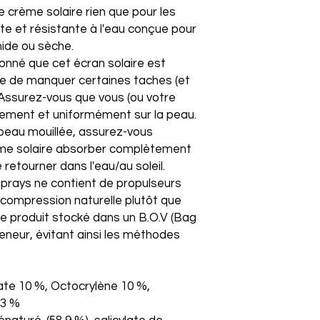
 crème solaire rien que pour les
e et résistante à l'eau conçue pour
mide ou sèche.
donné que cet écran solaire est
ile de manquer certaines taches (et
 Assurez-vous que vous (ou votre
sement et uniformément sur la peau.
e peau mouillée, assurez-vous
ème solaire absorber complètement
 retourner dans l'eau/au soleil.
prays ne contient de propulseurs
a compression naturelle plutôt que
ue le produit stocké dans un B.O.V (Bag
nteneur, évitant ainsi les méthodes
ate 10 %, Octocrylène 10 %,
 3 %