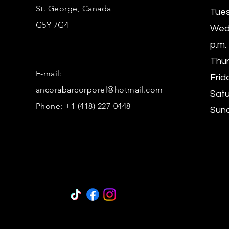
St. George, Canada
Tues
G5Y 7G4
Wedn
p.m.
Thur
E-mail:
Frida
ancorabarcorporel@hotmail.com
Satu
Phone: +1 (418) 227-0448
Sund