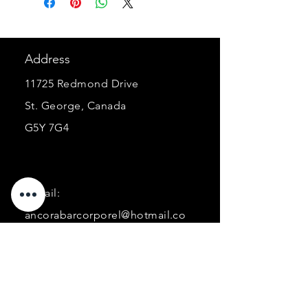
Address
11725 Redmond Drive
St. George, Canada
G5Y 7G4
E-mail:
ancorabarcorporel@hotmail.co
m
Phone:
+1 (418) 227-0448
Business