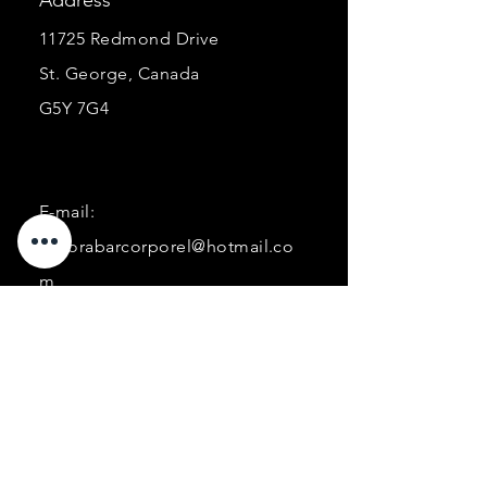
11725 Redmond Drive
St. George, Canada
G5Y 7G4
E-mail:
ancorabarcorporel@hotmail.co
m
Phone:
+1 (418) 227-0448
Business
hours :
Monday: 9 a.m. to 4 p.m.