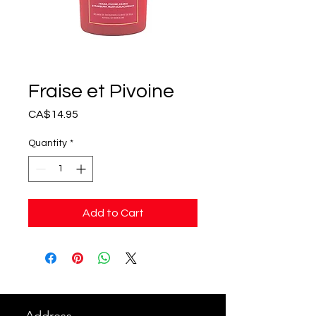
Fraise et Pivoine
Price
CA$14.95
Quantity
*
Add to Cart
Address