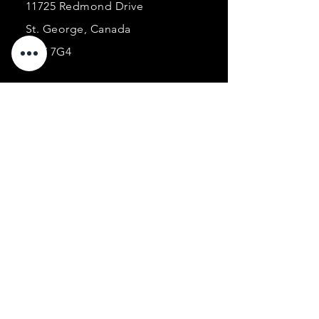
11725 Redmond Drive
St. George, Canada
G5Y 7G4
E-mail:
ancorabarcorporel@hotmail.co
m
Phone:
+1 (418) 227-0448
Business
hours :
Monday: 9 a.m. to 4 p.m.
Tuesday: 9 a.m. to 9 p.m.