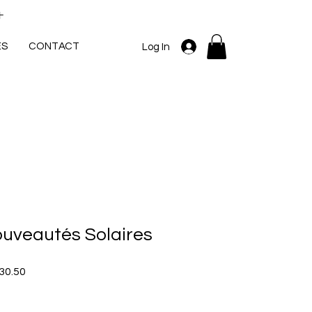
+
ES
CONTACT
Log In
ouveautés Solaires
r
Sale
30.50
Price