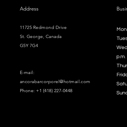
Address
Busi
11725 Redmond Drive
Mond
St. George, Canada
Tues
G5Y 7G4
Wedn
p.m.
Thur
E-mail:
Frida
ancorabarcorporel@hotmail.com
Satu
Phone: +1 (418) 227-0448
Sund