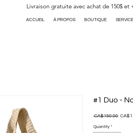
Livraison gratuite avec achat de 150$ et 
ACCUEIL
À PROPOS
BOUTIQUE
SERVIC
#1 Duo - N
Regula
 CA$150.00 
CA$1
Price
Quantity
*