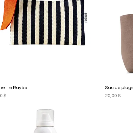
hette Rayée
Sac de plag
Prix
0 $
20,00 $