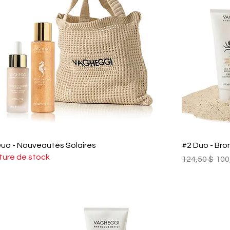
Duo - Nouveautés Solaires
#2 Duo - Bro
ture de stock
Prix original
Pri
124,50 $
100