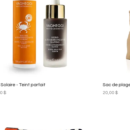
Solaire - Teint parfait
Sac de plag
Prix
0 $
20,00 $