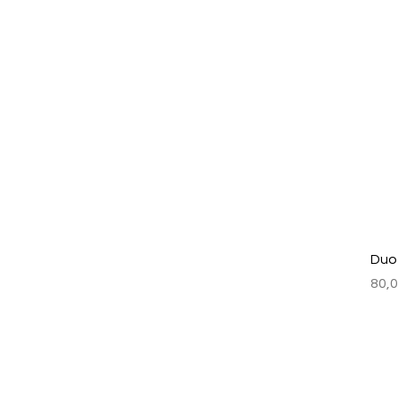
Duo 
Prix
80,0