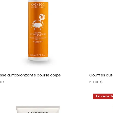
sse autobronzante pour le corps
Gouttes aut
Prix
0 $
60,00 $
En vedett