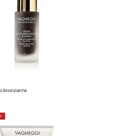
o bronzante
e