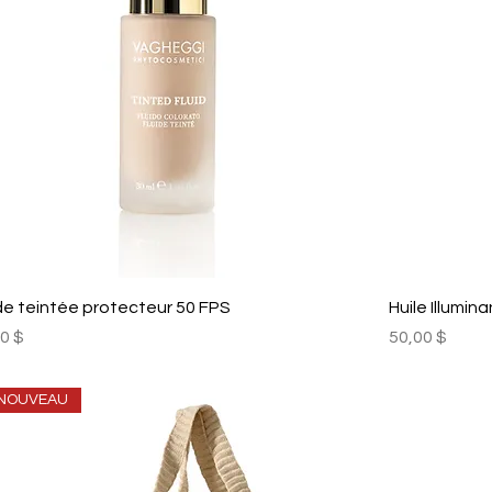
de teintée protecteur 50 FPS
Huile Illumin
Prix
0 $
50,00 $
NOUVEAU