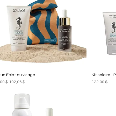
uo Éclat du visage
Kit solaire 
original
Prix promotionnel
Prix
00 $
102,06 $
122,00 $