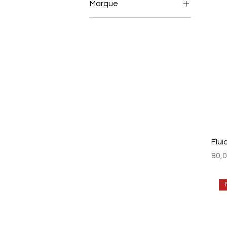
Marque
Vagheggi Solaire
Flui
Prix
80,0