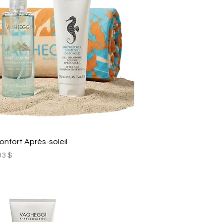
onfort Après-soleil
x promotionnel
03 $